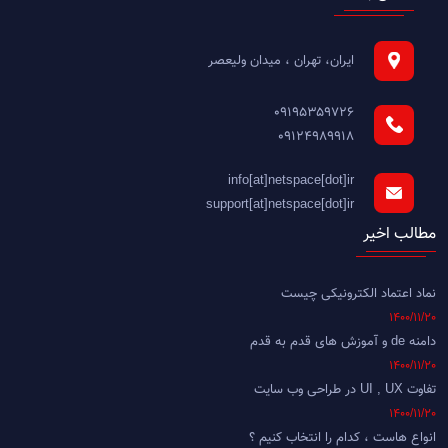
ایران، تهران ، میدان ولیعصر
09195359726
09124989918
info[at]netspace[dot]ir
support[at]netspace[dot]ir
مطالب اخیر
نماد اعتماد الکترونیکی چیست
1400/11/20
دامنه de و آموزش های قدم به قدم
1400/11/20
تفاوت UI , UX در طراحی وب سایت
1400/11/20
انواع هاست ، کدام را انتخاب کنیم ؟