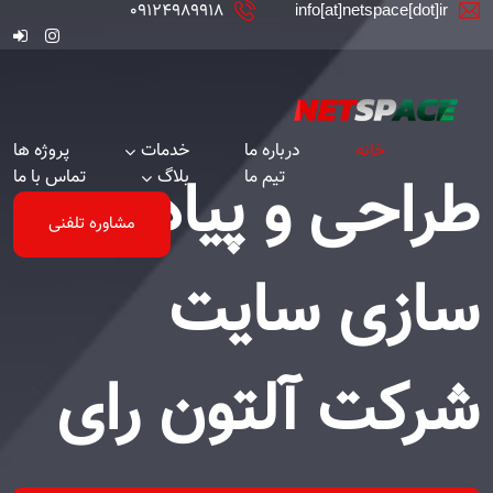
09124989918
info[at]netspace[dot]ir
خانه
درباره ما
خدمات
پروژه ها
طراحی و پیاده
تیم ما
بلاگ
تماس با ما
مشاوره تلفنی
سازی سایت
شرکت آلتون رای